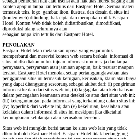
sebagai pemberian hak atau lisensi atau hak atas merek dagang atau
konten apapun tanpa izin tertulis dari Eastparc Hotel. Semua materi
termasuk teks, logo, gambar, ikon, ilustrasi dan desain di situs ini
(konten web) dilindungi hak cipta dan merupakan milik Eastparc
Hotel. Konten Web tidak boleh didistribusikan, dimodifikasi,
diproduksi ulang seluruhnya atau
sebagian tanpa izin tertulis dari Eastparc Hotel.
PENOLAKAN
Eastparc Hotel telah melakukan upaya yang wajar untuk
memperbarui dan merevisi konten web secara berkala, informasi di
situs ini disediakan untuk tujuan informasi umum saja dan tanpa
pernyataan, persyaratan atau jaminan apapun, baik tersurat maupun
tersirat. Eastparc Hotel menolak setiap pertanggungjawaban atas
penggunaan situs ini termasuk kerugian, kerusakan, klaim atau biaya
yang dapat ditanggung seseorang sebagai akibat dari: (i) pengiriman
informasi ke dan dari situs web ini; (ii) kegagalan atau keterbatasan
dalam pencegahan keamanan atau deteksi ke atau dari situs web ini;
(iii) ketergantungan pada informasi yang terkandung dalam situs ini;
(iv) hyperlink dari website ini; dan (v) kekeliruan, kesalahan atau
kelalaian dalam informasi di situs ini meskipun jika diketahui
kemungkinan kehilangan atau kerusakan tersebut.
Situs web ini mungkin berisi tautan ke situs web lain yang tidak
dikontrol oleh Eastparc Hotel. Eastparc Hotel tidak bertanggung