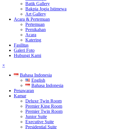
Batik Gallery
Bakpia Jogja Istimewa
Art Gallery
Acara & Pertemuan
Pertemuan
Pernikahan
Acara
Katering
Fasilitas
Galeri Foto
Hubungi Kami
×
Bahasa Indonesia
English
Bahasa Indonesia
Penawaran
Kamar
Deluxe Twin Room
Premier King Room
Premier Twin Room
Junior Suite
Executive Suite
Presidential Suite