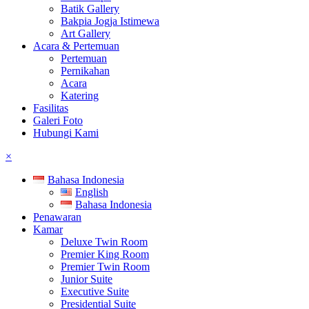
Batik Gallery
Bakpia Jogja Istimewa
Art Gallery
Acara & Pertemuan
Pertemuan
Pernikahan
Acara
Katering
Fasilitas
Galeri Foto
Hubungi Kami
×
Bahasa Indonesia
English
Bahasa Indonesia
Penawaran
Kamar
Deluxe Twin Room
Premier King Room
Premier Twin Room
Junior Suite
Executive Suite
Presidential Suite