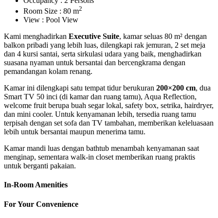
Occupancy
:
2 Persons
2
Room Size
:
80 m
View
:
Pool View
Kami menghadirkan
Executive Suite
, kamar seluas 80 m² dengan
balkon pribadi yang lebih luas, dilengkapi rak jemuran, 2 set meja
dan 4 kursi santai, serta sirkulasi udara yang baik, menghadirkan
suasana nyaman untuk bersantai dan bercengkrama dengan
pemandangan kolam renang.
Kamar ini dilengkapi satu tempat tidur berukuran
200×200 cm
, dua
Smart TV 50 inci (di kamar dan ruang tamu), Aqua Reflection,
welcome fruit berupa buah segar lokal, safety box, setrika, hairdryer,
dan mini cooler. Untuk kenyamanan lebih, tersedia ruang tamu
terpisah dengan set sofa dan TV tambahan, memberikan keleluasaan
lebih untuk bersantai maupun menerima tamu.
Kamar mandi luas dengan bathtub menambah kenyamanan saat
menginap, sementara walk-in closet memberikan ruang praktis
untuk berganti pakaian.
In-Room Amenities
For Your Convenience