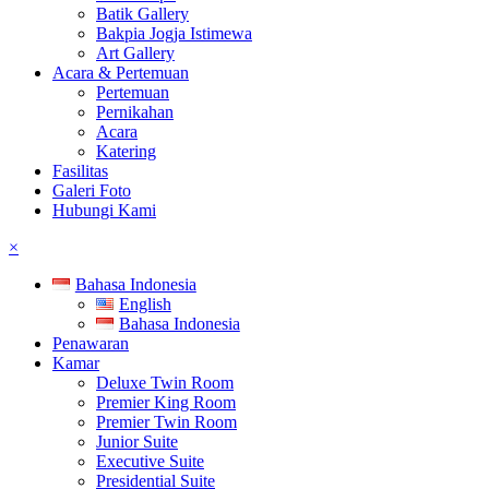
Batik Gallery
Bakpia Jogja Istimewa
Art Gallery
Acara & Pertemuan
Pertemuan
Pernikahan
Acara
Katering
Fasilitas
Galeri Foto
Hubungi Kami
×
Bahasa Indonesia
English
Bahasa Indonesia
Penawaran
Kamar
Deluxe Twin Room
Premier King Room
Premier Twin Room
Junior Suite
Executive Suite
Presidential Suite