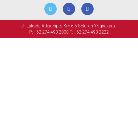
RETAIL
ACARA
Jl. Laksda Adisucipto Km 6.5 Seturan Yogyakarta
&
P: +62 274 493 2000
F: +62 274 493 2222
PERTEMUAN
FASILITAS
GALERI
FOTO
HUBUNGI
KAMI