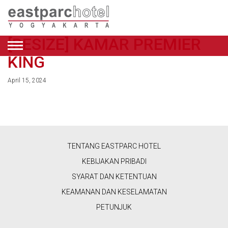
[RESIZE] KAMAR PREMIER
BAHASA
KING
INDONESIA
April 15, 2024
PENAWARAN
KAMAR
RESTORAN
TENTANG EASTPARC HOTEL
&
KEBIJAKAN PRIBADI
KAFE
SYARAT DAN KETENTUAN
KEAMANAN DAN KESELAMATAN
KECANTIKAN
PETUNJUK
&