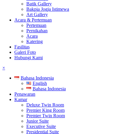
Batik Gallery
Bakpia Jogja Istimewa
Art Gallery
Acara & Pertemuan
Pertemuan
Pernikahan
Acara
Katering
Fasilitas
Galeri Foto
Hubungi Kami
×
Bahasa Indonesia
English
Bahasa Indonesia
Penawaran
Kamar
Deluxe Twin Room
Premier King Room
Premier Twin Room
Junior Suite
Executive Suite
Presidential Suite