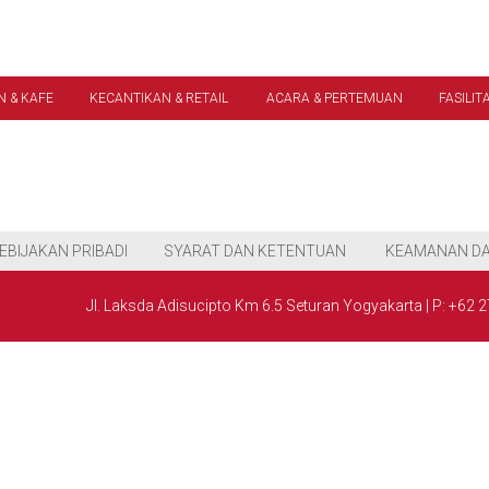
 & KAFE
KECANTIKAN & RETAIL
ACARA & PERTEMUAN
FASILIT
EBIJAKAN PRIBADI
SYARAT DAN KETENTUAN
KEAMANAN DA
Jl. Laksda Adisucipto Km 6.5 Seturan Yogyakarta
|
P: +62 