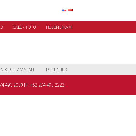
AS
GALERI FOTO
HUBUNGI KAMI
N KESELAMATAN
PETUNJUK
274 493 2000
|
F: +62 274 493 2222