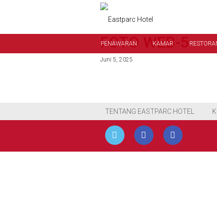
FOTO WEB-5
PENAWARAN
KAMAR
RESTORAN
Juni 5, 2025
TENTANG EASTPARC HOTEL
K