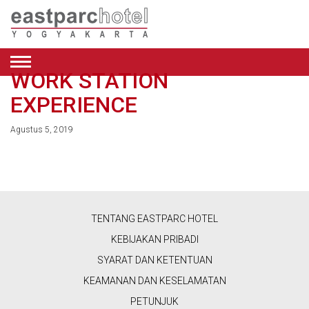
WORK STATION
BAHASA
EXPERIENCE
INDONESIA
PENAWARAN
Agustus 5, 2019
ENGLISH
KAMAR
BAHASA
DELUXE
RESTORAN
INDONESIA
TWIN
ROOM
&
TENTANG EASTPARC HOTEL
PREMIER
KAFE
KEBIJAKAN PRIBADI
KING
ROOM
VERANDAH
SYARAT DAN KETENTUAN
KECANTIKAN
RESTORAN
PREMIER
KEAMANAN DAN KESELAMATAN
&
TWIN
VERANDAH
PETUNJUK
ROOM