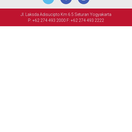
RETAIL
Jl. Laksda Adisucipto Km 6.5 Seturan Yogyakarta
ACARA
P: +62 274 493 2000
F: +62 274 493 2222
&
PERTEMUAN
FASILITAS
GALERI
FOTO
HUBUNGI
KAMI