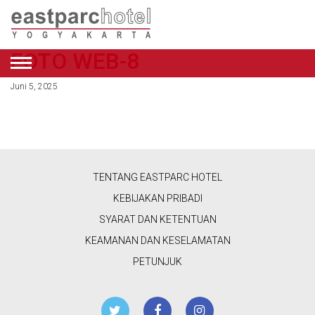
FOTO WEB-8
BAHASA
Juni 5, 2025
INDONESIA
PENAWARAN
KAMAR
TENTANG EASTPARC HOTEL
RESTORAN
KEBIJAKAN PRIBADI
&
SYARAT DAN KETENTUAN
KAFE
KEAMANAN DAN KESELAMATAN
PETUNJUK
KECANTIKAN
&