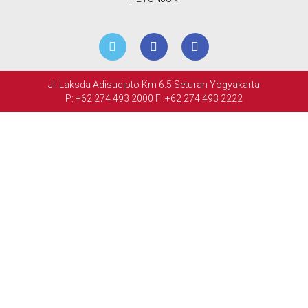
RETAIL
ACARA
&
Jl. Laksda Adisucipto Km 6.5 Seturan Yogyakarta
PERTEMUAN
P: +62 274 493 2000
F: +62 274 493 2222
FASILITAS
GALERI
FOTO
HUBUNGI
KAMI