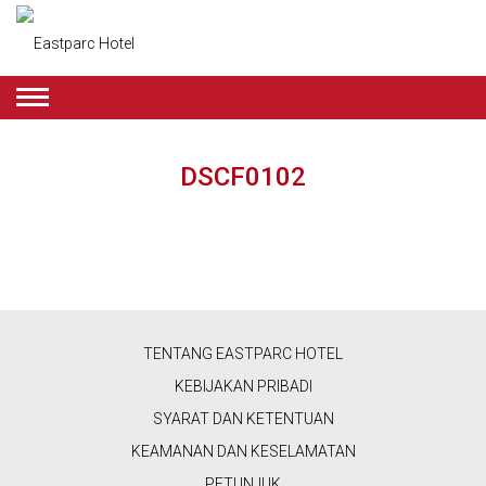
BAHASA
INDONESIA
DSCF0102
PENAWARAN
KAMAR
RESTORAN
&
TENTANG EASTPARC HOTEL
KAFE
KEBIJAKAN PRIBADI
KECANTIKAN
SYARAT DAN KETENTUAN
KEAMANAN DAN KESELAMATAN
&
PETUNJUK