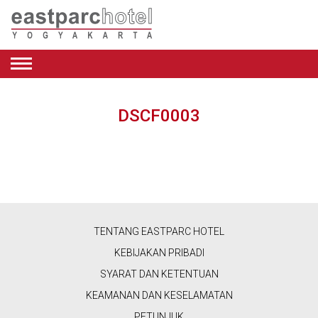
BAHASA
INDONESIA
DSCF0003
PENAWARAN
KAMAR
RESTORAN
&
TENTANG EASTPARC HOTEL
KAFE
KEBIJAKAN PRIBADI
KECANTIKAN
SYARAT DAN KETENTUAN
KEAMANAN DAN KESELAMATAN
&
PETUNJUK