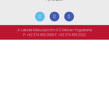
RETAIL
ACARA
&
Jl. Laksda Adisucipto Km 6.5 Seturan Yogyakarta
PERTEMUAN
P: +62 274 493 2000
F: +62 274 493 2222
FASILITAS
GALERI
FOTO
HUBUNGI
KAMI