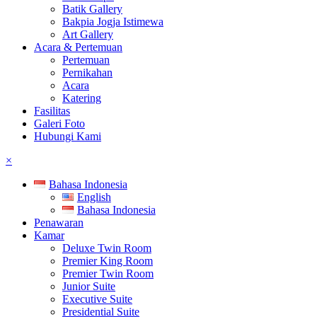
Batik Gallery
Bakpia Jogja Istimewa
Art Gallery
Acara & Pertemuan
Pertemuan
Pernikahan
Acara
Katering
Fasilitas
Galeri Foto
Hubungi Kami
×
Bahasa Indonesia
English
Bahasa Indonesia
Penawaran
Kamar
Deluxe Twin Room
Premier King Room
Premier Twin Room
Junior Suite
Executive Suite
Presidential Suite