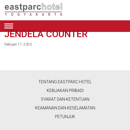
JENDELA COUNTER
BAHASA
INDONESIA
Februari 17, 2020
PENAWARAN
ENGLISH
KAMAR
BAHASA
DELUXE
RESTORAN
INDONESIA
TWIN
TENTANG EASTPARC HOTEL
ROOM
&
KEBIJAKAN PRIBADI
PREMIER
KAFE
SYARAT DAN KETENTUAN
KING
ROOM
KEAMANAN DAN KESELAMATAN
VERANDAH
KECANTIKAN
RESTORAN
PETUNJUK
PREMIER
&
TWIN
VERANDAH
ROOM